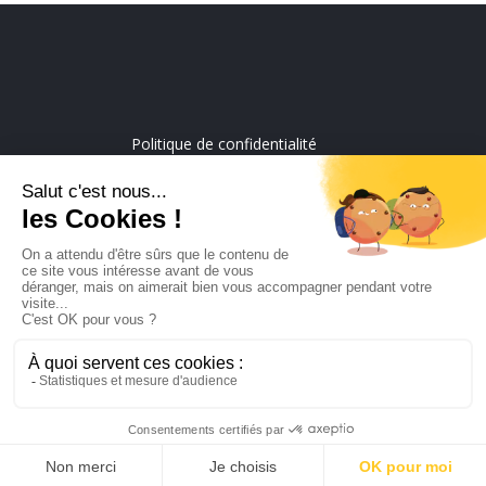
Politique de confidentialité
Mentions légales
EI Yolande piscine
4 av de flore 13800 ISTRES
06 16 06 77 51
sebastien.yolande@laposte.net
Vaniseo - votre agence web à Marseille -
En savoir plus
Menu principal